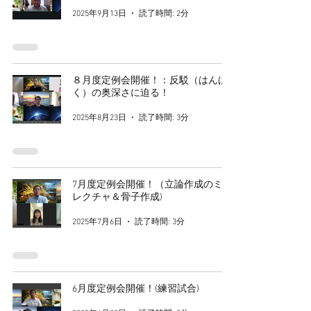
2025年9月13日
読了時間: 2分
８月度定例会開催！：反駁（はんば
く）の奥深さに迫る！
2025年8月23日
読了時間: 3分
7月度定例会開催！（立論作成のミニ
レクチャ＆骨子作成)
2025年7月6日
読了時間: 3分
6月度定例会開催！(練習試合)