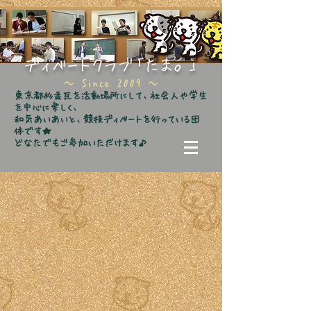
ディベートクラブ「たま。」
​～ Since 2009 ～
東京都杉並区を活動場所にして、社会人や学生
を中心に楽しく、
和気あいあいと、競技ディベートを行っている団
体です★
どなたでもご参加いただけます♪