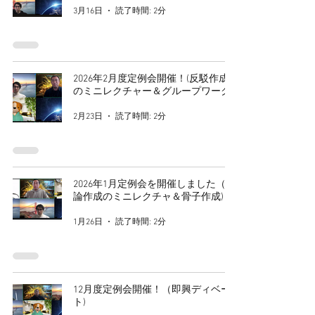
3月16日
読了時間: 2分
2026年2月度定例会開催！(反駁作成
のミニレクチャー＆グループワーク)
2月23日
読了時間: 2分
2026年1月定例会を開催しました（立
論作成のミニレクチャ＆骨子作成)
1月26日
読了時間: 2分
12月度定例会開催！（即興ディベー
ト)