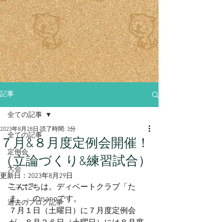
記事
全ての記事
2023年8月28日
読了時間: 3分
全ての記事
７月&８月度定例会開催！
定例会
（立論づくり&練習試合）
大会
更新日：
2023年8月29日
ニュース
こんにちは。ディベートクラブ「た
ま。」のnanoです。
過去のブログ記事
７月１日（土曜日）に７月度定例会