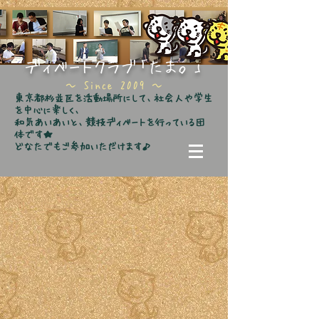
ディベートクラブ「たま。」
​～ Since 2009 ～
東京都杉並区を活動場所にして、社会人や学生
を中心に楽しく、
和気あいあいと、競技ディベートを行っている団
体です★
どなたでもご参加いただけます♪