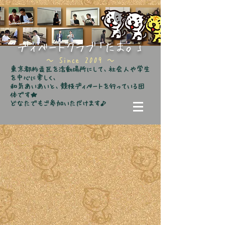
ディベートクラブ「たま。」
​～ Since 2009 ～
東京都杉並区を活動場所にして、社会人や学生
を中心に楽しく、
和気あいあいと、競技ディベートを行っている団
体です★
どなたでもご参加いただけます♪